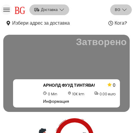
Доставка
BG
Избери адрес за доставка
Кога?
НО
Затворено
Вход
Регистрация
АРНОЛД ФУУД ТИНТЯВА!
0
0 Min
10K km
0.00 euro
Информация