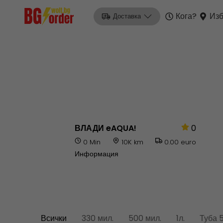
Кога?
Изб
Доставка
ВЛАДИ eAQUA!
0
0 Min
10K km
0.00 euro
Информация
Всички
330 мил.
500 мил.
1л.
Туба 5