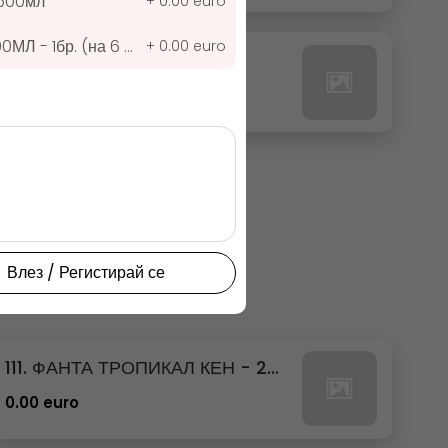
,500мл
+
0.00 euro
БОНУС МАСТИКА 700МЛ - 1бр. (на 6 бутилки купени)
+
0.00 euro
27. РЕДБУЛ ТРОПИК
0.00 euro
Влез / Регистирай се
111. ФАНТА ТРОПИКАЛ КЕН - 250МЛ.
0.00 euro