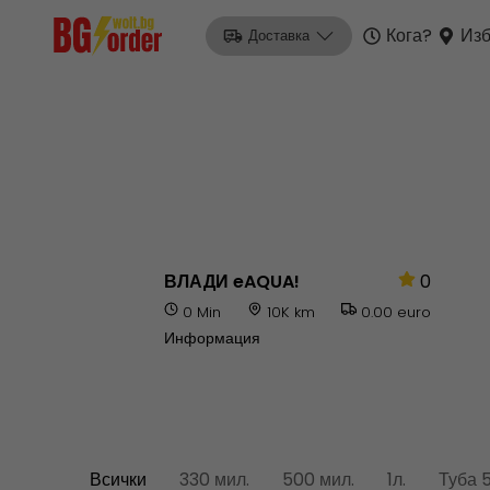
Кога?
Изб
Доставка
ВЛАДИ eAQUA!
0
0 Min
10K km
0.00 euro
Информация
Всички
330 мил.
500 мил.
1л.
Туба 5