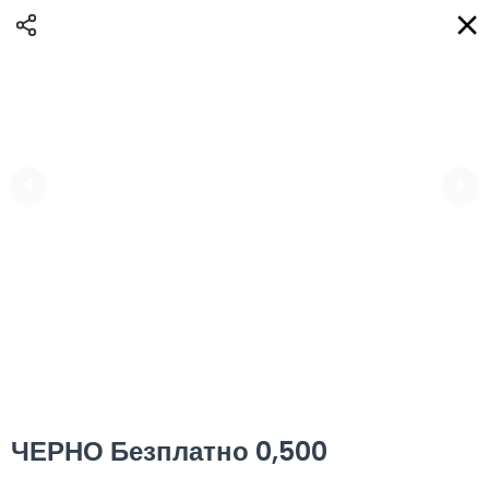
Доставка
BG
Избери адрес за доставка
Кога?
НО
Вход
Регистрация
ВЛАДИ eAQUA!
0
0 Min
10K km
0.00 euro
Информация
ЧЕРНО Безплатно 0,500
Сортиране