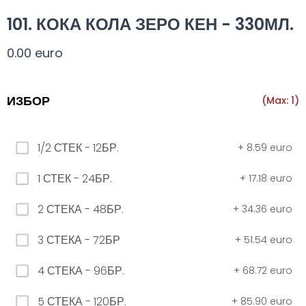
Всички
330 мил.
500 мил.
1л.
Туба 5.5
101. КОКА КОЛА ЗЕРО КЕН - 330МЛ.
0.00 euro
330 мил.
ИЗБОР
(Max: 1)
34. Черна стек 12бр. - 330мл
4.56 euro
1/2 СТЕК - 12БР.
+
8.59 euro
1 СТЕК - 24БР.
+
17.18 euro
31. Розова Стек 12бр. - 330мл.
2 СТЕКА - 48БР.
+
34.36 euro
4.56 euro
3 СТЕКА - 72БР
+
51.54 euro
РОЗОВО Безплатно 0,330
4 СТЕКА - 96БР.
+
68.72 euro
0.00 euro
5 СТЕКА - 120БР.
+
85.90 euro