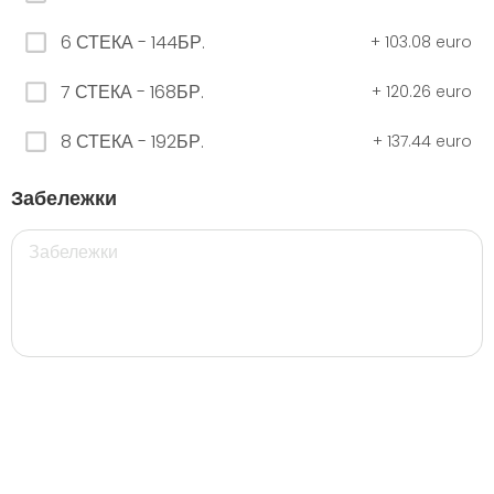
6 СТЕКА - 144БР.
+
103.08 euro
ЧЕРНО Безплатно 0,330
7 СТЕКА - 168БР.
+
120.26 euro
0.00 euro
8 СТЕКА - 192БР.
+
137.44 euro
500 мил.
Забележки
32. Розова Стек 12бр. - 500мл.
5.28 euro
35. Черна Стек 12бр. - 500мл.
5.28 euro