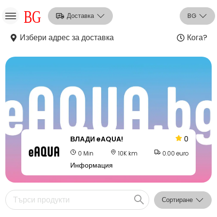
Доставка
BG
Избери адрес за доставка
Кога?
НО
Вход
Регистрация
ВЛАДИ eAQUA!
0
0 Min
10K km
0.00 euro
Информация
Сортиране