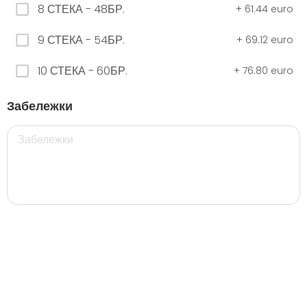
8 СТЕКА - 48БР.
+
61.44 euro
9 СТЕКА - 54БР.
+
69.12 euro
ЧЕРНО Безплатно 0,330
0.00 euro
10 СТЕКА - 60БР.
+
76.80 euro
Забележки
500 мил.
32. Розова Стек 12бр. - 500мл.
5.28 euro
35. Черна Стек 12бр. - 500мл.
5.28 euro