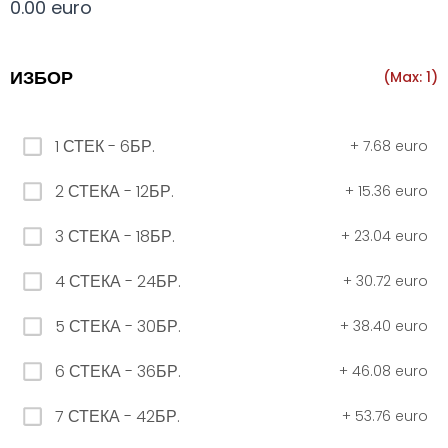
0.00 euro
Всички
330 мил.
500 мил.
1л.
Туба 5.5
ИЗБОР
(Max: 1)
330 мил.
1 СТЕК - 6БР.
+
7.68 euro
34. Черна стек 12бр. - 330мл
2 СТЕКА - 12БР.
+
15.36 euro
4.56 euro
3 СТЕКА - 18БР.
+
23.04 euro
31. Розова Стек 12бр. - 330мл.
4 СТЕКА - 24БР.
+
30.72 euro
4.56 euro
5 СТЕКА - 30БР.
+
38.40 euro
6 СТЕКА - 36БР.
+
46.08 euro
РОЗОВО Безплатно 0,330
7 СТЕКА - 42БР.
+
53.76 euro
0.00 euro