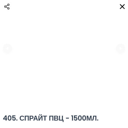
Доставка
BG
Избери адрес за доставка
Кога?
НО
Вход
Регистрация
ВЛАДИ eAQUA!
0
0 Min
10K km
0.00 euro
Информация
405. СПРАЙТ ПВЦ - 1500МЛ.
Сортиране