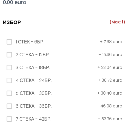
0.00 euro
Всички
330 мил.
500 мил.
1л.
Туба 5.5
ИЗБОР
(Max: 1)
330 мил.
1 СТЕК - 6БР.
+
7.68 euro
34. Черна стек 12бр. - 330мл
2 СТЕКА - 12БР.
+
15.36 euro
4.56 euro
3 СТЕКА - 18БР.
+
23.04 euro
31. Розова Стек 12бр. - 330мл.
4 СТЕКА - 24БР.
+
30.72 euro
4.56 euro
5 СТЕКА - 30БР.
+
38.40 euro
6 СТЕКА - 36БР.
+
46.08 euro
РОЗОВО Безплатно 0,330
7 СТЕКА - 42БР.
+
53.76 euro
0.00 euro