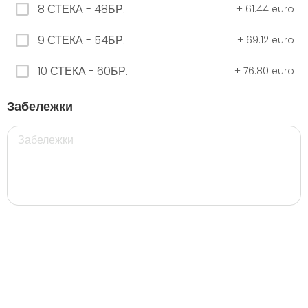
8 СТЕКА - 48БР.
+
61.44 euro
9 СТЕКА - 54БР.
+
69.12 euro
ЧЕРНО Безплатно 0,330
0.00 euro
10 СТЕКА - 60БР.
+
76.80 euro
Забележки
500 мил.
32. Розова Стек 12бр. - 500мл.
5.28 euro
35. Черна Стек 12бр. - 500мл.
5.28 euro