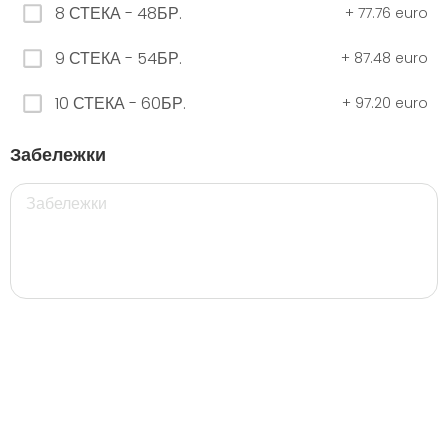
8 СТЕКА - 48БР.
+
77.76 euro
9 СТЕКА - 54БР.
+
87.48 euro
ЧЕРНО Безплатно 0,330
0.00 euro
10 СТЕКА - 60БР.
+
97.20 euro
Забележки
500 мил.
32. Розова Стек 12бр. - 500мл.
5.28 euro
35. Черна Стек 12бр. - 500мл.
5.28 euro