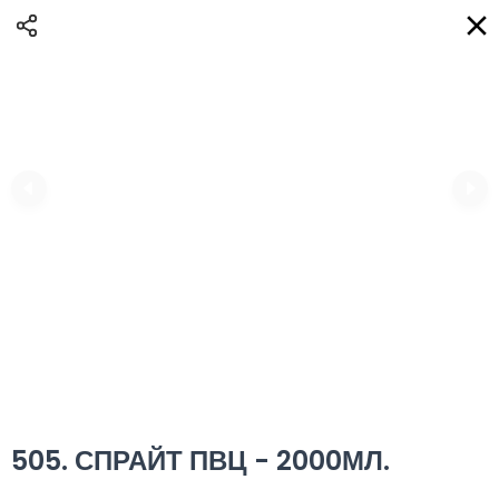
Доставка
BG
Избери адрес за доставка
Кога?
НО
Вход
Регистрация
ВЛАДИ eAQUA!
0
0 Min
10K km
0.00 euro
Информация
505. СПРАЙТ ПВЦ - 2000МЛ.
Сортиране