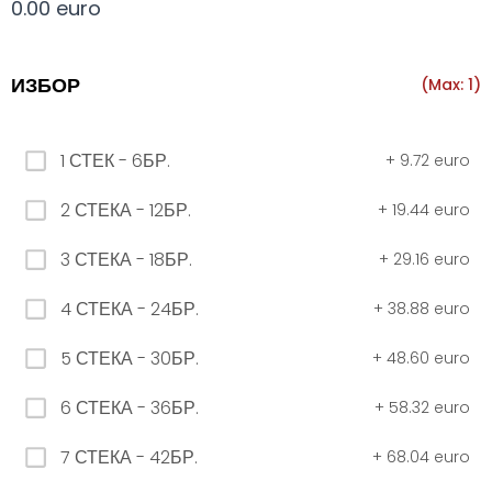
0.00 euro
Всички
330 мил.
500 мил.
1л.
Туба 5.5
ИЗБОР
(Max: 1)
330 мил.
1 СТЕК - 6БР.
+
9.72 euro
34. Черна стек 12бр. - 330мл
2 СТЕКА - 12БР.
+
19.44 euro
4.56 euro
3 СТЕКА - 18БР.
+
29.16 euro
31. Розова Стек 12бр. - 330мл.
4 СТЕКА - 24БР.
+
38.88 euro
4.56 euro
5 СТЕКА - 30БР.
+
48.60 euro
6 СТЕКА - 36БР.
+
58.32 euro
РОЗОВО Безплатно 0,330
7 СТЕКА - 42БР.
+
68.04 euro
0.00 euro