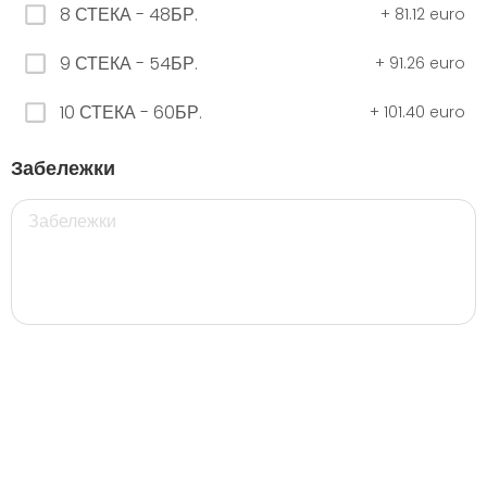
8 СТЕКА - 48БР.
+
81.12 euro
9 СТЕКА - 54БР.
+
91.26 euro
ЧЕРНО Безплатно 0,330
0.00 euro
10 СТЕКА - 60БР.
+
101.40 euro
Забележки
500 мил.
32. Розова Стек 12бр. - 500мл.
5.28 euro
35. Черна Стек 12бр. - 500мл.
5.28 euro