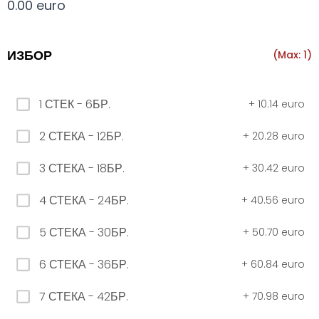
0.00 euro
Всички
330 мил.
500 мил.
1л.
Туба 5.5
ИЗБОР
(Max: 1)
330 мил.
1 СТЕК - 6БР.
+
10.14 euro
34. Черна стек 12бр. - 330мл
2 СТЕКА - 12БР.
+
20.28 euro
4.56 euro
3 СТЕКА - 18БР.
+
30.42 euro
31. Розова Стек 12бр. - 330мл.
4 СТЕКА - 24БР.
+
40.56 euro
4.56 euro
5 СТЕКА - 30БР.
+
50.70 euro
6 СТЕКА - 36БР.
+
60.84 euro
РОЗОВО Безплатно 0,330
7 СТЕКА - 42БР.
+
70.98 euro
0.00 euro