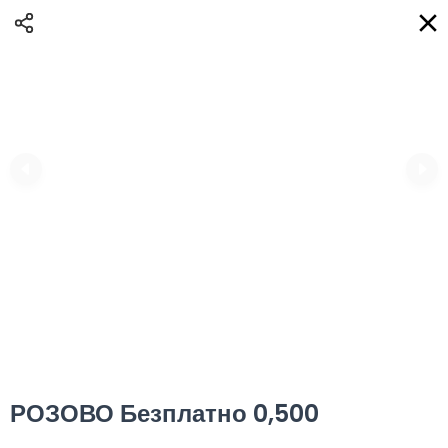
Доставка
BG
Избери адрес за доставка
Кога?
НО
Вход
Регистрация
НИКИ eAQUA!
0
0 Min
10K km
0.00 euro
Информация
РОЗОВО Безплатно 0,500
Сортиране