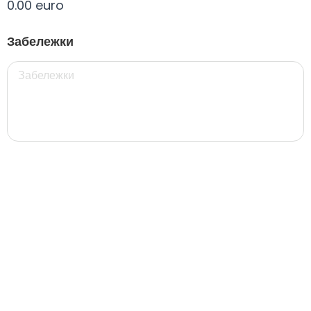
0.00 euro
Всички
330 мил.
500 мил.
1л.
Туба 5.5
Забележки
330 мил.
34. Черна стек 12бр. - 330мл
4.56 euro
31. Розова Стек 12бр. - 330мл.
4.56 euro
РОЗОВО Безплатно 0,330
0.00 euro