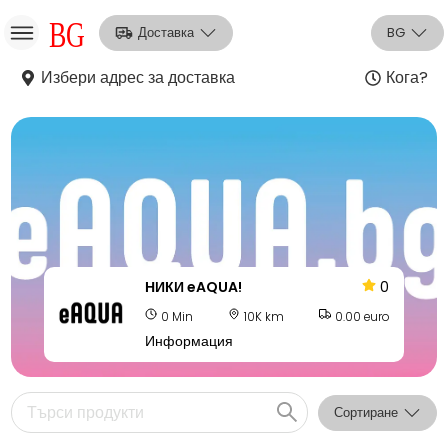
Доставка
BG
Избери адрес за доставка
Кога?
НО
Вход
Регистрация
НИКИ eAQUA!
0
0 Min
10K km
0.00 euro
Информация
Сортиране