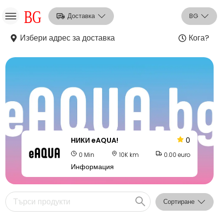
Доставка
BG
Избери адрес за доставка
Кога?
НО
Вход
Регистрация
НИКИ eAQUA!
0
0 Min
10K km
0.00 euro
Информация
Сортиране