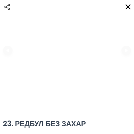
Доставка
BG
Избери адрес за доставка
Кога?
НО
Вход
Регистрация
НИКИ eAQUA!
0
0 Min
10K km
0.00 euro
Информация
23. РЕДБУЛ БЕЗ ЗАХАР
Сортиране