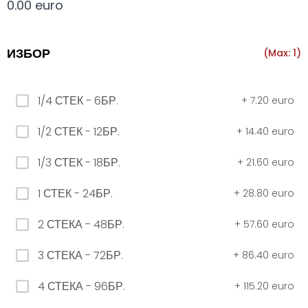
0.00 euro
Всички
330 мил.
500 мил.
1л.
Туба 5.5
ИЗБОР
(Max: 1)
330 мил.
1/4 СТЕК - 6БР.
+
7.20 euro
34. Черна стек 12бр. - 330мл
1/2 СТЕК - 12БР.
+
14.40 euro
4.56 euro
1/3 СТЕК - 18БР.
+
21.60 euro
31. Розова Стек 12бр. - 330мл.
1 СТЕК - 24БР.
+
28.80 euro
4.56 euro
2 СТЕКА - 48БР.
+
57.60 euro
3 СТЕКА - 72БР.
+
86.40 euro
РОЗОВО Безплатно 0,330
4 СТЕКА - 96БР.
+
115.20 euro
0.00 euro