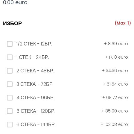
0.00 euro
Всички
330 мил.
500 мил.
1л.
Туба 5.5
ИЗБОР
(Max: 1)
330 мил.
1/2 СТЕК - 12БР.
+
8.59 euro
34. Черна стек 12бр. - 330мл
1 СТЕК - 24БР.
+
17.18 euro
4.56 euro
2 СТЕКА - 48БР.
+
34.36 euro
31. Розова Стек 12бр. - 330мл.
3 СТЕКА - 72БР
+
51.54 euro
4.56 euro
4 СТЕКА - 96БР.
+
68.72 euro
5 СТЕКА - 120БР.
+
85.90 euro
РОЗОВО Безплатно 0,330
6 СТЕКА - 144БР.
+
103.08 euro
0.00 euro