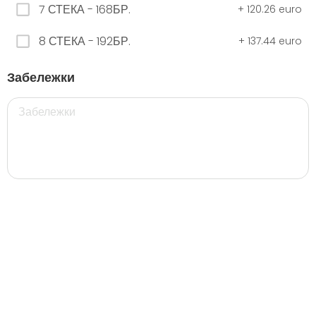
7 СТЕКА - 168БР.
+
120.26 euro
8 СТЕКА - 192БР.
+
137.44 euro
ЧЕРНО Безплатно 0,330
0.00 euro
Забележки
500 мил.
32. Розова Стек 12бр. - 500мл.
5.28 euro
35. Черна Стек 12бр. - 500мл.
5.28 euro