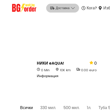
Кога?
Изб
Доставка
НИКИ eAQUA!
0
0 Min
10K km
0.00 euro
Информация
Всички
330 мил.
500 мил.
1л.
Туба 5