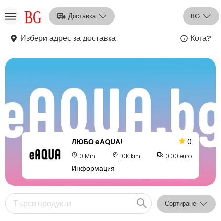
Доставка
BG
Избери адрес за доставка
Кога?
НО
Вход
Регистрация
ЛЮБО eAQUA!
0
0 Min
10K km
0.00 euro
Информация
Сортиране