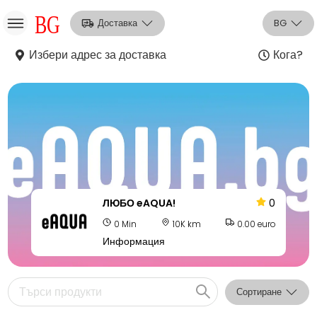
Доставка
BG
Избери адрес за доставка
Кога?
НО
Вход
Регистрация
ЛЮБО eAQUA!
0
0 Min
10K km
0.00 euro
Информация
Сортиране