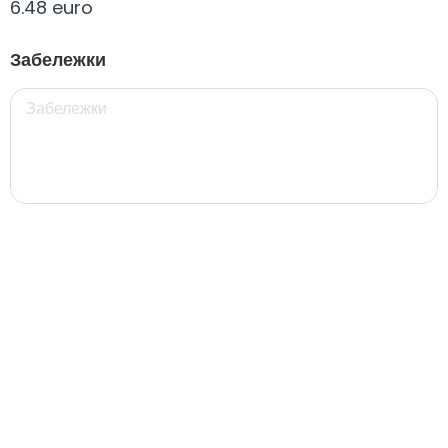
6.48 euro
Всички
330 мил.
500 мил.
1л.
Туба 5.5
Забележки
330 мил.
34. Черна стек 12бр. - 330мл
4.56 euro
31. Розова Стек 12бр. - 330мл.
4.56 euro
РОЗОВО Безплатно 0,330
0.00 euro