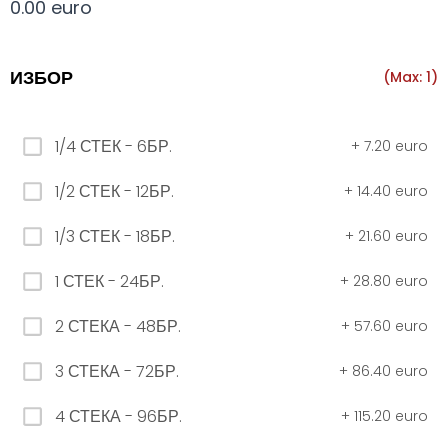
0.00 euro
Всички
330 мил.
500 мил.
1л.
Туба 5.5
ИЗБОР
(Max: 1)
330 мил.
1/4 СТЕК - 6БР.
+
7.20 euro
34. Черна стек 12бр. - 330мл
1/2 СТЕК - 12БР.
+
14.40 euro
4.56 euro
1/3 СТЕК - 18БР.
+
21.60 euro
31. Розова Стек 12бр. - 330мл.
1 СТЕК - 24БР.
+
28.80 euro
4.56 euro
2 СТЕКА - 48БР.
+
57.60 euro
3 СТЕКА - 72БР.
+
86.40 euro
РОЗОВО Безплатно 0,330
4 СТЕКА - 96БР.
+
115.20 euro
0.00 euro