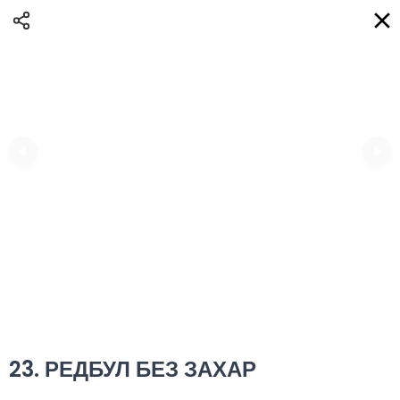
Доставка
BG
Избери адрес за доставка
Кога?
НО
Вход
Регистрация
ЛЮБО eAQUA!
0
0 Min
10K km
0.00 euro
Информация
23. РЕДБУЛ БЕЗ ЗАХАР
Сортиране