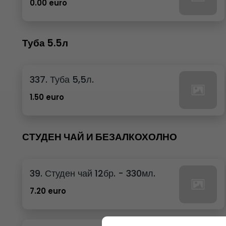
0.00 euro
Туба 5.5л
337. Туба 5,5л.
1.50 euro
СТУДЕН ЧАЙ И БЕЗАЛКОХОЛНО
39. Студен чай 12бр. - 330мл.
7.20 euro