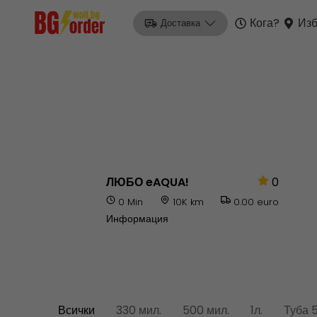
Кога?
Изб
Доставка
ЛЮБО eAQUA!
0
0 Min
10K km
0.00 euro
Информация
Всички
330 мил.
500 мил.
1л.
Туба 5