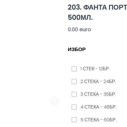
ЗАМЯНА НА ЛИМОНАДА AQUA 12бр. - 500мл
203. ФАНТА ПОР
0.00 euro
500МЛ.
0.00 euro
ИЗБОР
10. КОРОНА
0.00 euro
1 СТЕК - 12БР.
2 СТЕКА - 24БР.
3 СТЕКА - 36БР.
4 СТЕКА - 48БР.
23. РЕДБУЛ БЕЗ ЗАХАР
5 СТЕКА - 60БР.
0.00 euro