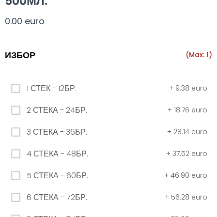
500МЛ.
Всички
330 мил.
500 мил.
1л.
Туба 5.5
0.00 euro
330 мил.
ИЗБОР
(Max: 1)
34. Черна стек 12бр. - 330мл
1 СТЕК - 12БР.
+
9.38 euro
4.56 euro
2 СТЕКА - 24БР.
+
18.76 euro
3 СТЕКА - 36БР.
+
28.14 euro
31. Розова Стек 12бр. - 330мл.
4.56 euro
4 СТЕКА - 48БР.
+
37.52 euro
5 СТЕКА - 60БР.
+
46.90 euro
РОЗОВО Безплатно 0,330
6 СТЕКА - 72БР.
+
56.28 euro
0.00 euro