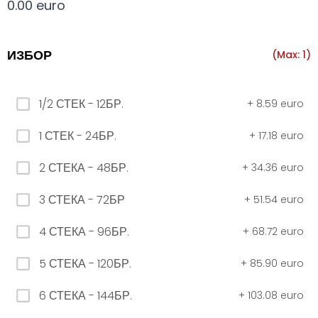
0.00 euro
Всички
330 мил.
500 мил.
1л.
Туба 5.5
ИЗБОР
(Max: 1)
330 мил.
1/2 СТЕК - 12БР.
+
8.59 euro
34. Черна стек 12бр. - 330мл
1 СТЕК - 24БР.
+
17.18 euro
4.56 euro
2 СТЕКА - 48БР.
+
34.36 euro
31. Розова Стек 12бр. - 330мл.
3 СТЕКА - 72БР
+
51.54 euro
4.56 euro
4 СТЕКА - 96БР.
+
68.72 euro
5 СТЕКА - 120БР.
+
85.90 euro
РОЗОВО Безплатно 0,330
6 СТЕКА - 144БР.
+
103.08 euro
0.00 euro