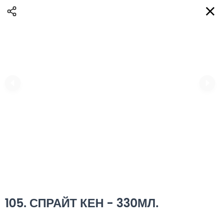
Доставка
BG
Избери адрес за доставка
Кога?
НО
Вход
Регистрация
ЛЮБО eAQUA!
0
0 Min
10K km
0.00 euro
Информация
105. СПРАЙТ КЕН - 330МЛ.
Сортиране