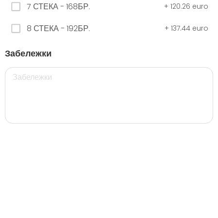
7 СТЕКА - 168БР.
+
120.26 euro
8 СТЕКА - 192БР.
+
137.44 euro
ЧЕРНО Безплатно 0,330
0.00 euro
Забележки
500 мил.
32. Розова Стек 12бр. - 500мл.
5.28 euro
35. Черна Стек 12бр. - 500мл.
5.28 euro