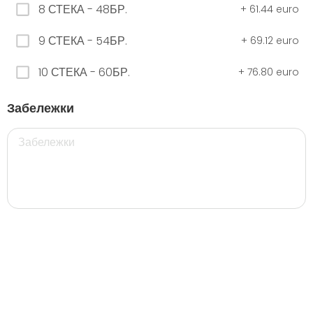
8 СТЕКА - 48БР.
+
61.44 euro
9 СТЕКА - 54БР.
+
69.12 euro
ЧЕРНО Безплатно 0,330
0.00 euro
10 СТЕКА - 60БР.
+
76.80 euro
Забележки
500 мил.
32. Розова Стек 12бр. - 500мл.
5.28 euro
35. Черна Стек 12бр. - 500мл.
5.28 euro