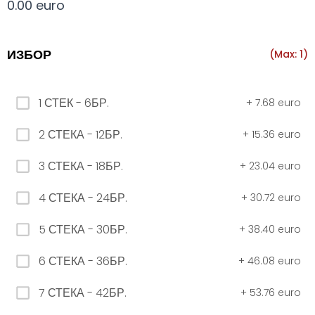
0.00 euro
Всички
330 мил.
500 мил.
1л.
Туба 5.5
ИЗБОР
(Max: 1)
330 мил.
1 СТЕК - 6БР.
+
7.68 euro
34. Черна стек 12бр. - 330мл
2 СТЕКА - 12БР.
+
15.36 euro
4.56 euro
3 СТЕКА - 18БР.
+
23.04 euro
31. Розова Стек 12бр. - 330мл.
4 СТЕКА - 24БР.
+
30.72 euro
4.56 euro
5 СТЕКА - 30БР.
+
38.40 euro
6 СТЕКА - 36БР.
+
46.08 euro
РОЗОВО Безплатно 0,330
7 СТЕКА - 42БР.
+
53.76 euro
0.00 euro