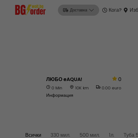
Кога?
Изб
Доставка
ЛЮБО eAQUA!
0
0 Min
10K km
0.00 euro
Информация
Всички
330 мил.
500 мил.
1л.
Туба 5