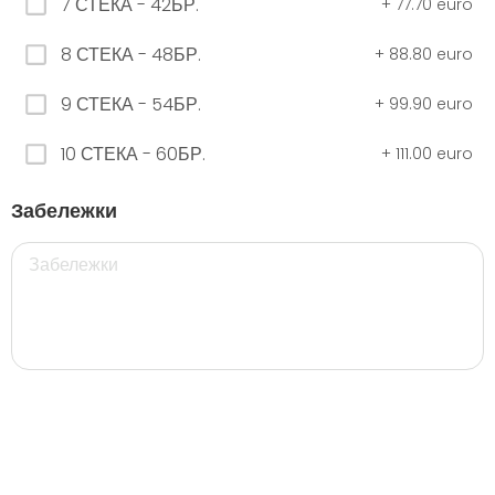
7 СТЕКА - 42БР.
+
77.70 euro
8 СТЕКА - 48БР.
+
88.80 euro
ЧЕРНО Безплатно 0,330
9 СТЕКА - 54БР.
+
99.90 euro
0.00 euro
10 СТЕКА - 60БР.
+
111.00 euro
500 мил.
Забележки
32. Розова Стек 12бр. - 500мл.
5.28 euro
35. Черна Стек 12бр. - 500мл.
5.28 euro