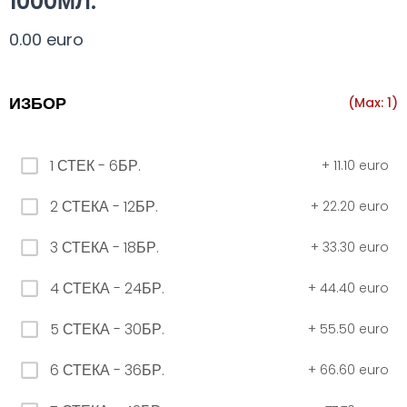
1000МЛ.
Всички
330 мил.
500 мил.
1л.
Туба 5.5
0.00 euro
330 мил.
ИЗБОР
(Max: 1)
34. Черна стек 12бр. - 330мл
1 СТЕК - 6БР.
+
11.10 euro
4.56 euro
2 СТЕКА - 12БР.
+
22.20 euro
3 СТЕКА - 18БР.
+
33.30 euro
31. Розова Стек 12бр. - 330мл.
4.56 euro
4 СТЕКА - 24БР.
+
44.40 euro
5 СТЕКА - 30БР.
+
55.50 euro
РОЗОВО Безплатно 0,330
6 СТЕКА - 36БР.
+
66.60 euro
0.00 euro