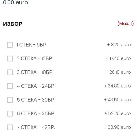
0.00 euro
Всички
330 мил.
500 мил.
1л.
Туба 5.5
ИЗБОР
(Max: 1)
330 мил.
1 СТЕК - 6БР.
+
8.70 euro
34. Черна стек 12бр. - 330мл
2 СТЕКА - 12БР.
+
17.40 euro
4.56 euro
3 СТЕКА - 18БР.
+
26.10 euro
31. Розова Стек 12бр. - 330мл.
4 СТЕКА - 24БР.
+
34.80 euro
4.56 euro
5 СТЕКА - 30БР.
+
43.50 euro
6 СТЕКА - 36БР.
+
52.20 euro
РОЗОВО Безплатно 0,330
7 СТЕКА - 42БР.
+
60.90 euro
0.00 euro