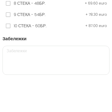
8 СТЕКА - 48БР.
+
69.60 euro
9 СТЕКА - 54БР.
+
78.30 euro
ЧЕРНО Безплатно 0,330
0.00 euro
10 СТЕКА - 60БР.
+
87.00 euro
Забележки
500 мил.
32. Розова Стек 12бр. - 500мл.
5.28 euro
35. Черна Стек 12бр. - 500мл.
5.28 euro