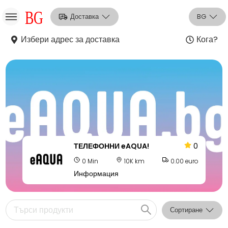
Доставка
BG
Избери адрес за доставка
Кога?
НО
Вход
Регистрация
ТЕЛЕФОННИ eAQUA!
0
0 Min
10K km
0.00 euro
Информация
Сортиране