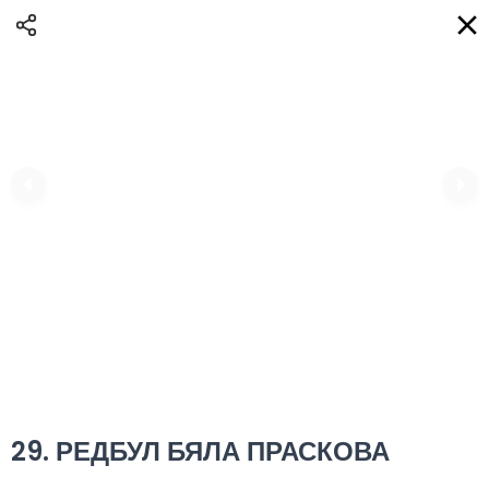
Доставка
BG
Избери адрес за доставка
Кога?
НО
Вход
Регистрация
ТЕЛЕФОННИ eAQUA!
0
0 Min
10K km
0.00 euro
Информация
29. РЕДБУЛ БЯЛА ПРАСКОВА
Сортиране