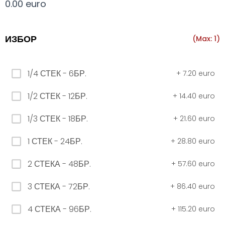
0.00 euro
Всички
330 мил.
500 мил.
1л.
Туба 5.5
ИЗБОР
(Max: 1)
330 мил.
1/4 СТЕК - 6БР.
+
7.20 euro
34. Черна стек 12бр. - 330мл
1/2 СТЕК - 12БР.
+
14.40 euro
4.56 euro
1/3 СТЕК - 18БР.
+
21.60 euro
31. Розова Стек 12бр. - 330мл.
1 СТЕК - 24БР.
+
28.80 euro
4.56 euro
2 СТЕКА - 48БР.
+
57.60 euro
3 СТЕКА - 72БР.
+
86.40 euro
РОЗОВО Безплатно 0,330
4 СТЕКА - 96БР.
+
115.20 euro
0.00 euro