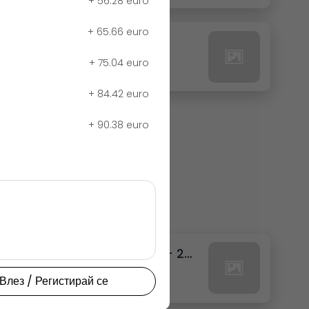
+
56.28 euro
+
65.66 euro
27. РЕДБУЛ ТРОПИК
+
75.04 euro
0.00 euro
+
84.42 euro
+
90.38 euro
111. ФАНТА ТРОПИКАЛ КЕН - 250МЛ.
0.00 euro
Влез / Регистирай се