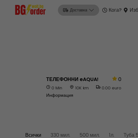
Кога?
Изб
Доставка
ТЕЛЕФОННИ eAQUA!
0
0 Min
10K km
0.00 euro
Информация
Всички
330 мил.
500 мил.
1л.
Туба 5