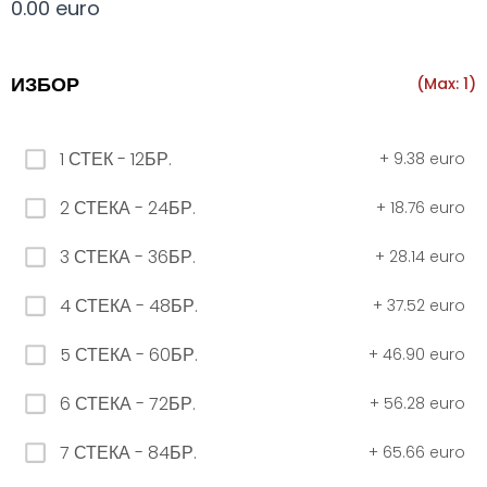
0.00 euro
Всички
330 мил.
500 мил.
1л.
Туба 5.5
ИЗБОР
(Max: 1)
330 мил.
1 СТЕК - 12БР.
+
9.38 euro
34. Черна стек 12бр. - 330мл
2 СТЕКА - 24БР.
+
18.76 euro
4.56 euro
3 СТЕКА - 36БР.
+
28.14 euro
31. Розова Стек 12бр. - 330мл.
4 СТЕКА - 48БР.
+
37.52 euro
4.56 euro
5 СТЕКА - 60БР.
+
46.90 euro
6 СТЕКА - 72БР.
+
56.28 euro
РОЗОВО Безплатно 0,330
7 СТЕКА - 84БР.
+
65.66 euro
0.00 euro