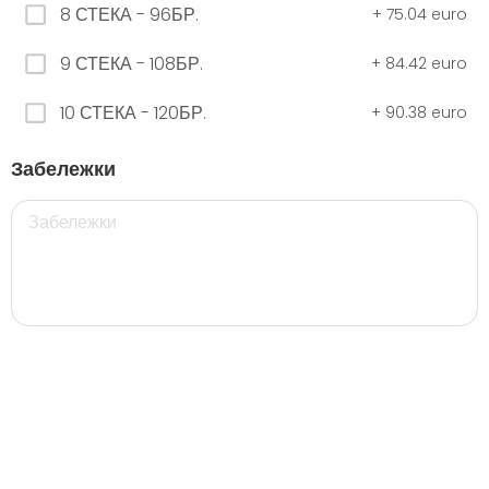
8 СТЕКА - 96БР.
+
75.04 euro
9 СТЕКА - 108БР.
+
84.42 euro
ЧЕРНО Безплатно 0,330
0.00 euro
10 СТЕКА - 120БР.
+
90.38 euro
Забележки
500 мил.
32. Розова Стек 12бр. - 500мл.
5.28 euro
35. Черна Стек 12бр. - 500мл.
5.28 euro