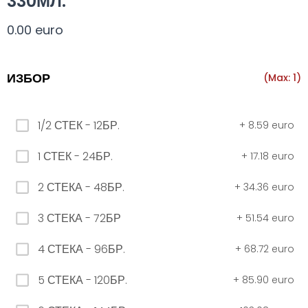
330МЛ.
Всички
330 мил.
500 мил.
1л.
Туба 5.5
0.00 euro
330 мил.
ИЗБОР
(Max: 1)
34. Черна стек 12бр. - 330мл
1/2 СТЕК - 12БР.
+
8.59 euro
4.56 euro
1 СТЕК - 24БР.
+
17.18 euro
2 СТЕКА - 48БР.
+
34.36 euro
31. Розова Стек 12бр. - 330мл.
4.56 euro
3 СТЕКА - 72БР
+
51.54 euro
4 СТЕКА - 96БР.
+
68.72 euro
РОЗОВО Безплатно 0,330
5 СТЕКА - 120БР.
+
85.90 euro
0.00 euro