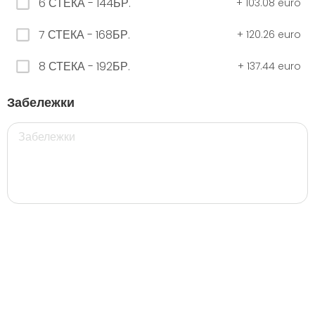
6 СТЕКА - 144БР.
+
103.08 euro
7 СТЕКА - 168БР.
+
120.26 euro
ЧЕРНО Безплатно 0,330
8 СТЕКА - 192БР.
+
137.44 euro
0.00 euro
Забележки
500 мил.
32. Розова Стек 12бр. - 500мл.
5.28 euro
35. Черна Стек 12бр. - 500мл.
5.28 euro