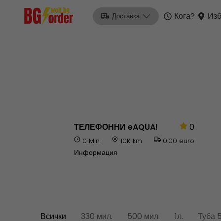
Кога?
Изб
Доставка
ТЕЛЕФОННИ eAQUA!
0
0 Min
10K km
0.00 euro
Информация
Всички
330 мил.
500 мил.
1л.
Туба 5