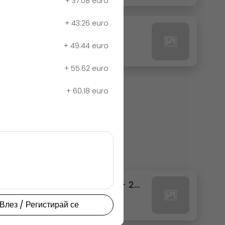
+
37.08 euro
+
43.26 euro
27. РЕДБУЛ ТРОПИК
+
49.44 euro
0.00 euro
+
55.62 euro
+
60.18 euro
111. ФАНТА ТРОПИКАЛ КЕН - 250МЛ.
0.00 euro
Влез / Регистирай се