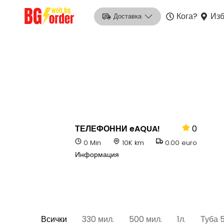
Кога?
Изб
Доставка
ТЕЛЕФОННИ eAQUA!
0
0 Min
10K km
0.00 euro
Информация
Всички
330 мил.
500 мил.
1л.
Туба 5