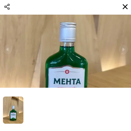
Доставка
BG
Избери адрес за доставка
Кога?
НО
Вход
Регистрация
ТЕЛЕФОННИ eAQUA!
0
0 Min
10K km
0.00 euro
Информация
Сортиране