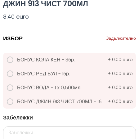
ДЖИН 913 ЧИСТ 700МЛ
Всички
330 мил.
500 мил.
1л.
Туба 5.5
8.40 euro
330 мил.
ИЗБОР
Задължително
34. Черна стек 12бр. - 330мл
БОНУС КОЛА КЕН - 3бр.
+
0.00 euro
4.56 euro
БОНУС РЕД БУЛ - 1бр.
+
0.00 euro
31. Розова Стек 12бр. - 330мл.
БОНУС ВОДА - 1 х 0,500мл
+
0.00 euro
4.56 euro
БОНУС ДЖИН 913 ЧИСТ 700МЛ - 1бр. (на 6 бутилки купени)
+
0.00 euro
Забележки
РОЗОВО Безплатно 0,330
0.00 euro