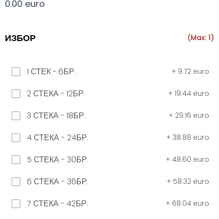
0.00 euro
Всички
330 мил.
500 мил.
1л.
Туба 5.5
ИЗБОР
(Max: 1)
330 мил.
1 СТЕК - 6БР.
+
9.72 euro
34. Черна стек 12бр. - 330мл
2 СТЕКА - 12БР.
+
19.44 euro
4.56 euro
3 СТЕКА - 18БР.
+
29.16 euro
31. Розова Стек 12бр. - 330мл.
4 СТЕКА - 24БР.
+
38.88 euro
4.56 euro
5 СТЕКА - 30БР.
+
48.60 euro
6 СТЕКА - 36БР.
+
58.32 euro
РОЗОВО Безплатно 0,330
7 СТЕКА - 42БР.
+
68.04 euro
0.00 euro