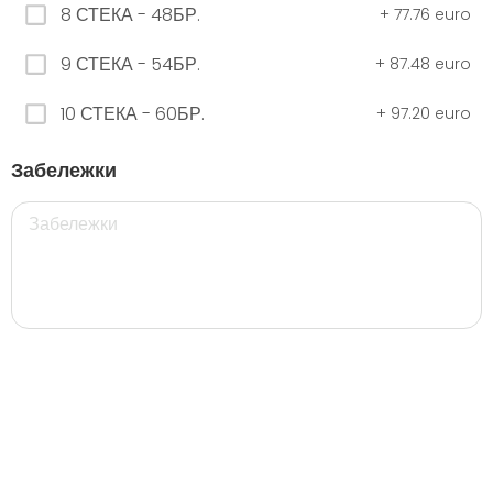
8 СТЕКА - 48БР.
+
77.76 euro
9 СТЕКА - 54БР.
+
87.48 euro
ЧЕРНО Безплатно 0,330
0.00 euro
10 СТЕКА - 60БР.
+
97.20 euro
Забележки
500 мил.
32. Розова Стек 12бр. - 500мл.
5.28 euro
35. Черна Стек 12бр. - 500мл.
5.28 euro