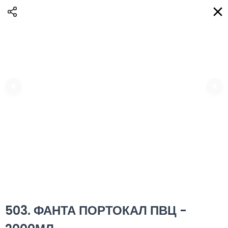
Доставка
BG
Избери адрес за доставка
Кога?
НО
Вход
Регистрация
ТЕЛЕФОННИ eAQUA!
0
0 Min
10K km
0.00 euro
Информация
503. ФАНТА ПОРТОКАЛ ПВЦ -
Сортиране