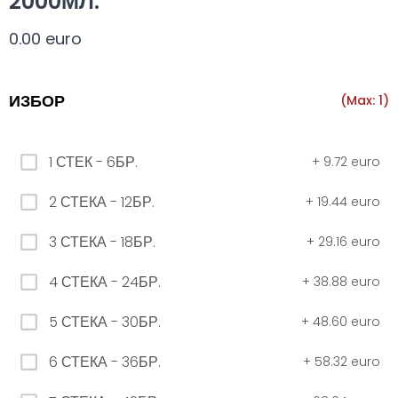
2000МЛ.
Всички
330 мил.
500 мил.
1л.
Туба 5.5
0.00 euro
330 мил.
ИЗБОР
(Max: 1)
34. Черна стек 12бр. - 330мл
1 СТЕК - 6БР.
+
9.72 euro
4.56 euro
2 СТЕКА - 12БР.
+
19.44 euro
3 СТЕКА - 18БР.
+
29.16 euro
31. Розова Стек 12бр. - 330мл.
4.56 euro
4 СТЕКА - 24БР.
+
38.88 euro
5 СТЕКА - 30БР.
+
48.60 euro
РОЗОВО Безплатно 0,330
6 СТЕКА - 36БР.
+
58.32 euro
0.00 euro