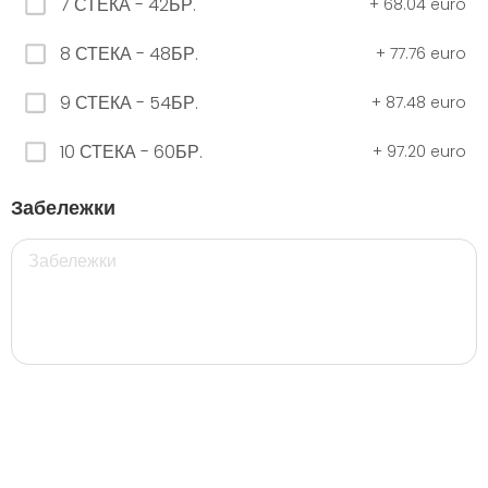
7 СТЕКА - 42БР.
+
68.04 euro
8 СТЕКА - 48БР.
+
77.76 euro
ЧЕРНО Безплатно 0,330
9 СТЕКА - 54БР.
+
87.48 euro
0.00 euro
10 СТЕКА - 60БР.
+
97.20 euro
500 мил.
Забележки
32. Розова Стек 12бр. - 500мл.
5.28 euro
35. Черна Стек 12бр. - 500мл.
5.28 euro