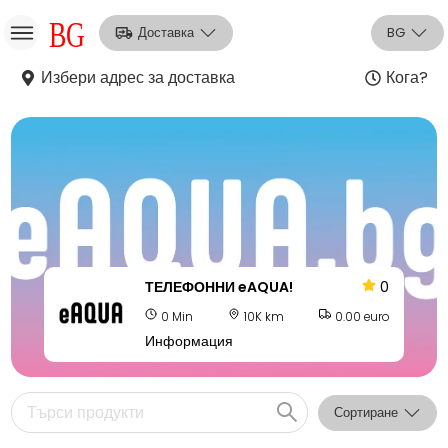
Доставка
BG
Избери адрес за доставка
Кога?
НО
Вход
Регистрация
ТЕЛЕФОННИ eAQUA!
0
0 Min
10K km
0.00 euro
Информация
Сортиране