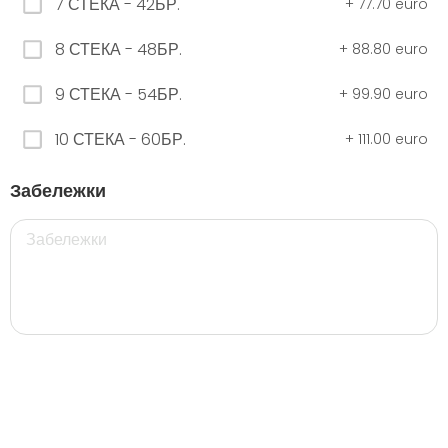
7 СТЕКА - 42БР.
+
77.70 euro
8 СТЕКА - 48БР.
+
88.80 euro
ЧЕРНО Безплатно 0,330
9 СТЕКА - 54БР.
+
99.90 euro
0.00 euro
10 СТЕКА - 60БР.
+
111.00 euro
500 мил.
Забележки
32. Розова Стек 12бр. - 500мл.
5.28 euro
35. Черна Стек 12бр. - 500мл.
5.28 euro