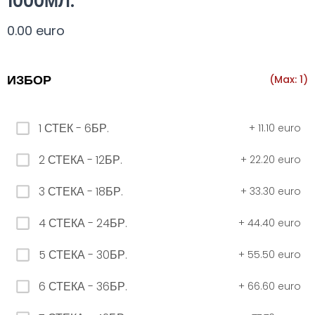
1000МЛ.
Всички
330 мил.
500 мил.
1л.
Туба 5.5
0.00 euro
330 мил.
ИЗБОР
(Max: 1)
34. Черна стек 12бр. - 330мл
1 СТЕК - 6БР.
+
11.10 euro
4.56 euro
2 СТЕКА - 12БР.
+
22.20 euro
3 СТЕКА - 18БР.
+
33.30 euro
31. Розова Стек 12бр. - 330мл.
4.56 euro
4 СТЕКА - 24БР.
+
44.40 euro
5 СТЕКА - 30БР.
+
55.50 euro
РОЗОВО Безплатно 0,330
6 СТЕКА - 36БР.
+
66.60 euro
0.00 euro