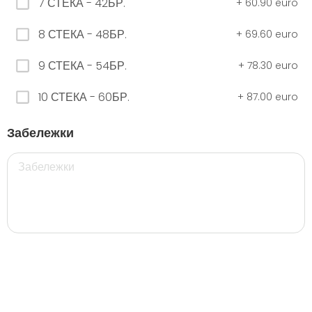
7 СТЕКА - 42БР.
+
60.90 euro
8 СТЕКА - 48БР.
+
69.60 euro
ЧЕРНО Безплатно 0,330
9 СТЕКА - 54БР.
+
78.30 euro
0.00 euro
10 СТЕКА - 60БР.
+
87.00 euro
500 мил.
Забележки
32. Розова Стек 12бр. - 500мл.
5.28 euro
35. Черна Стек 12бр. - 500мл.
5.28 euro