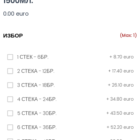
1500МЛ.
Всички
330 мил.
500 мил.
1л.
Туба 5.5
0.00 euro
330 мил.
ИЗБОР
(Max: 1)
34. Черна стек 12бр. - 330мл
1 СТЕК - 6БР.
+
8.70 euro
4.56 euro
2 СТЕКА - 12БР.
+
17.40 euro
3 СТЕКА - 18БР.
+
26.10 euro
31. Розова Стек 12бр. - 330мл.
4.56 euro
4 СТЕКА - 24БР.
+
34.80 euro
5 СТЕКА - 30БР.
+
43.50 euro
РОЗОВО Безплатно 0,330
6 СТЕКА - 36БР.
+
52.20 euro
0.00 euro