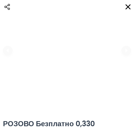
Доставка
BG
Избери адрес за доставка
Кога?
НО
Вход
Регистрация
ПЛОВДИВ eAQUA!
0
0 Min
10K km
0.00 euro
Информация
РОЗОВО Безплатно 0,330
Сортиране