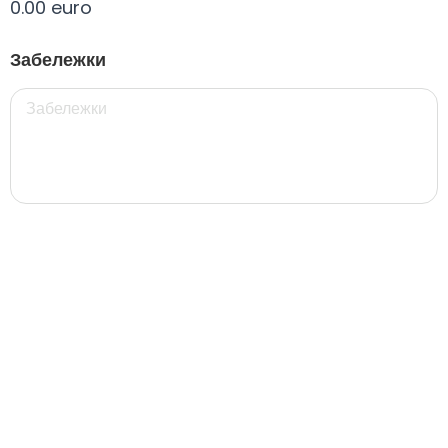
0.00 euro
Всички
330 мил.
500 мил.
1л.
Туба 5.5
Забележки
330 мил.
34. Черна стек 12бр. - 330мл
4.56 euro
31. Розова Стек 12бр. - 330мл.
4.56 euro
РОЗОВО Безплатно 0,330
0.00 euro