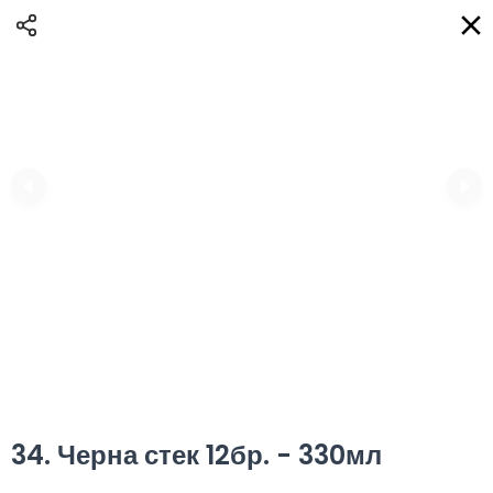
Доставка
BG
Избери адрес за доставка
Кога?
НО
Вход
Регистрация
ПЛОВДИВ eAQUA!
0
0 Min
10K km
0.00 euro
Информация
34. Черна стек 12бр. - 330мл
Сортиране