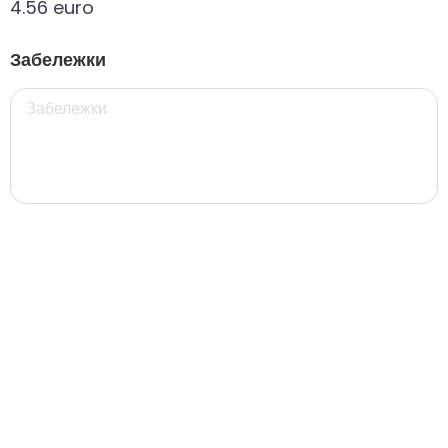
4.56 euro
Всички
330 мил.
500 мил.
1л.
Туба 5.5
Забележки
330 мил.
34. Черна стек 12бр. - 330мл
4.56 euro
31. Розова Стек 12бр. - 330мл.
4.56 euro
РОЗОВО Безплатно 0,330
0.00 euro