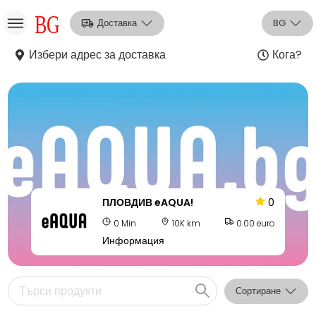
Доставка
BG
Избери адрес за доставка
Кога?
НО
Вход
Регистрация
ПЛОВДИВ eAQUA!
0
0 Min
10K km
0.00 euro
Информация
Сортиране