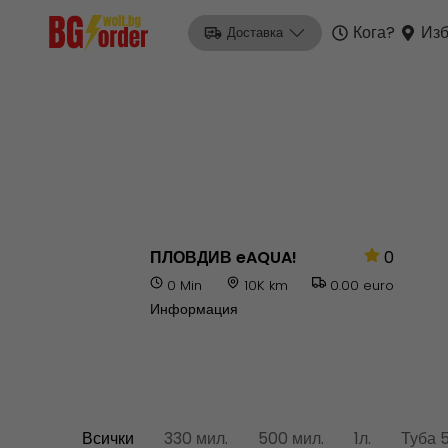
Кога?
Изб
Доставка
ПЛОВДИВ eAQUA!
0
0 Min
10K km
0.00 euro
Информация
Всички
330 мил.
500 мил.
1л.
Туба 5