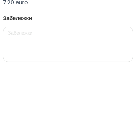
7.20 euro
Всички
330 мил.
500 мил.
1л.
Туба 5.5
Забележки
330 мил.
34. Черна стек 12бр. - 330мл
4.56 euro
31. Розова Стек 12бр. - 330мл.
4.56 euro
РОЗОВО Безплатно 0,330
0.00 euro