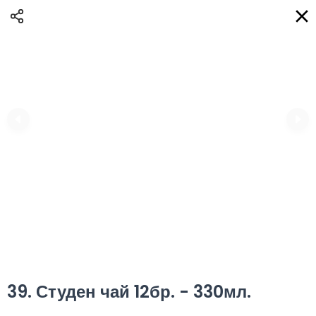
Доставка
BG
Избери адрес за доставка
Кога?
НО
Вход
Регистрация
ПЛОВДИВ eAQUA!
0
0 Min
10K km
0.00 euro
Информация
39. Студен чай 12бр. - 330мл.
Сортиране