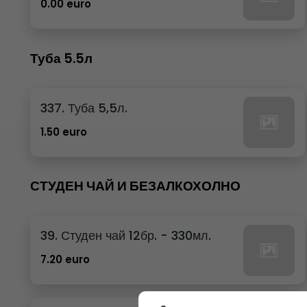
0.00 euro
Туба 5.5л
337. Туба 5,5л.
1.50 euro
СТУДЕН ЧАЙ И БЕЗАЛКОХОЛНО
39. Студен чай 12бр. - 330мл.
7.20 euro