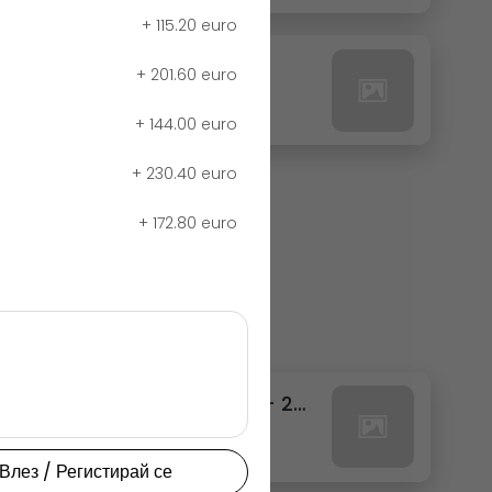
+
115.20 euro
27. РЕДБУЛ ТРОПИК
+
201.60 euro
0.00 euro
+
144.00 euro
+
230.40 euro
+
172.80 euro
111. ФАНТА ТРОПИКАЛ КЕН - 250МЛ.
0.00 euro
Влез / Регистирай се