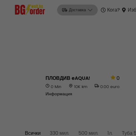
Кога?
Изб
Доставка
ПЛОВДИВ eAQUA!
0
0 Min
10K km
0.00 euro
Информация
Всички
330 мил.
500 мил.
1л.
Туба 5