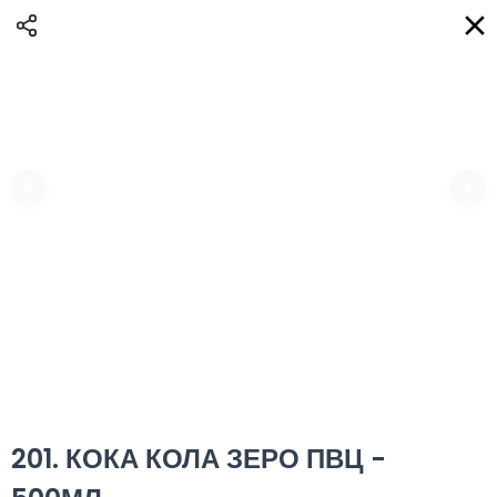
Доставка
BG
Избери адрес за доставка
Кога?
НО
Вход
Регистрация
ПЛОВДИВ eAQUA!
0
0 Min
10K km
0.00 euro
Информация
201. КОКА КОЛА ЗЕРО ПВЦ -
Сортиране