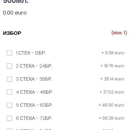
500МЛ.
Всички
330 мил.
500 мил.
1л.
Туба 5.5
0.00 euro
330 мил.
ИЗБОР
(Max: 1)
34. Черна стек 12бр. - 330мл
1 СТЕК - 12БР.
+
9.38 euro
4.56 euro
2 СТЕКА - 24БР.
+
18.76 euro
3 СТЕКА - 36БР.
+
28.14 euro
31. Розова Стек 12бр. - 330мл.
4.56 euro
4 СТЕКА - 48БР.
+
37.52 euro
5 СТЕКА - 60БР.
+
46.90 euro
РОЗОВО Безплатно 0,330
6 СТЕКА - 72БР.
+
56.28 euro
0.00 euro