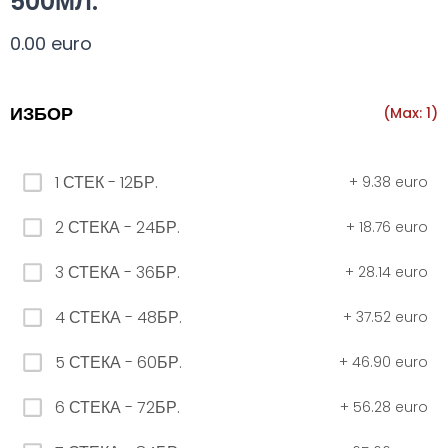
500МЛ.
Всички
330 мил.
500 мил.
1л.
Туба 5.5
0.00 euro
330 мил.
ИЗБОР
(Max: 1)
34. Черна стек 12бр. - 330мл
1 СТЕК - 12БР.
+
9.38 euro
4.56 euro
2 СТЕКА - 24БР.
+
18.76 euro
3 СТЕКА - 36БР.
+
28.14 euro
31. Розова Стек 12бр. - 330мл.
4.56 euro
4 СТЕКА - 48БР.
+
37.52 euro
5 СТЕКА - 60БР.
+
46.90 euro
РОЗОВО Безплатно 0,330
6 СТЕКА - 72БР.
+
56.28 euro
0.00 euro