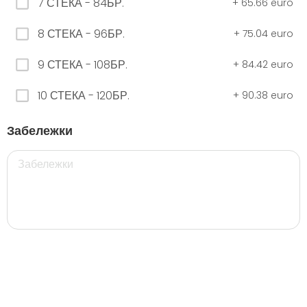
7 СТЕКА - 84БР.
+
65.66 euro
8 СТЕКА - 96БР.
+
75.04 euro
ЧЕРНО Безплатно 0,330
9 СТЕКА - 108БР.
+
84.42 euro
0.00 euro
10 СТЕКА - 120БР.
+
90.38 euro
500 мил.
Забележки
32. Розова Стек 12бр. - 500мл.
5.28 euro
35. Черна Стек 12бр. - 500мл.
5.28 euro