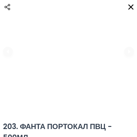
Доставка
BG
Избери адрес за доставка
Кога?
НО
Вход
Регистрация
ПЛОВДИВ eAQUA!
0
0 Min
10K km
0.00 euro
Информация
203. ФАНТА ПОРТОКАЛ ПВЦ -
Сортиране