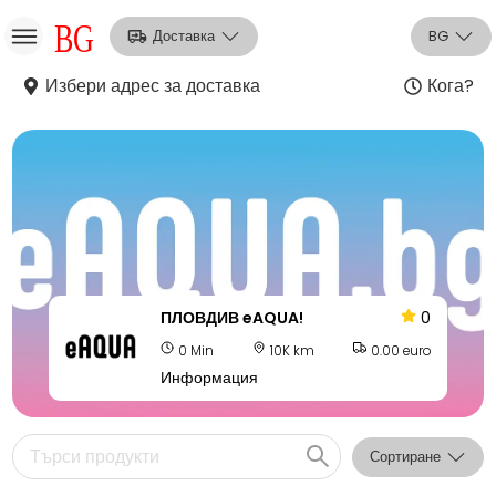
Доставка
BG
Избери адрес за доставка
Кога?
НО
Вход
Регистрация
ПЛОВДИВ eAQUA!
0
0 Min
10K km
0.00 euro
Информация
Сортиране